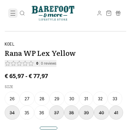
KOEL
Rana WP Lex Yellow
0
0
reviews
Price from € 65,97 to € 77,97.
€ 65,97
-
€ 77,97
SIZE
26
27
28
29
30
31
32
33
34
35
36
37
38
39
40
41