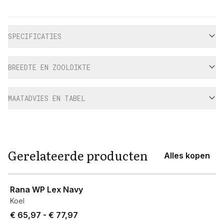
Aanvullende informatie
SPECIFICATIES
BREEDTE EN ZOOLDIKTE
MAATADVIES EN TABEL
Gerelateerde producten
Alles kopen
View product
Rana WP Lex Navy
Koel
Price from € 65,97 to € 77,97.
€ 65,97
-
€ 77,97