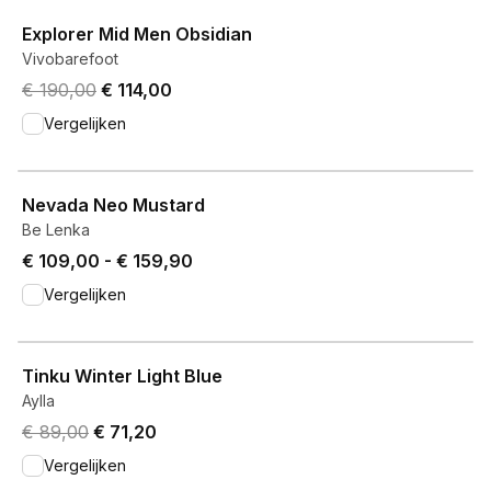
Explorer Mid Men Obsidian
Vivobarefoot
Original price was € 190,00.
Current price is € 114,00.
€ 190,00
€ 114,00
Vergelijken
View product
Nevada Neo Mustard
Be Lenka
Price from € 109,00 to € 159,90.
€ 109,00
-
€ 159,90
Vergelijken
View product
Tinku Winter Light Blue
Aylla
Original price was € 89,00.
Current price is € 71,20.
€ 89,00
€ 71,20
Vergelijken