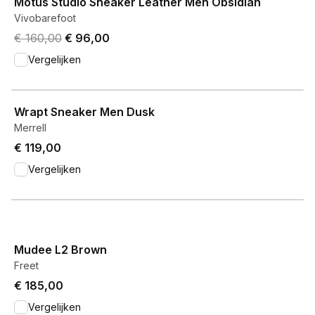
Motus Studio Sneaker Leather Men Obsidian
Vivobarefoot
Original price was € 160,00.
Current price is € 96,00.
€ 160,00
€ 96,00
Vergelijken
View product
Wrapt Sneaker Men Dusk
Merrell
€ 119,00
Vergelijken
View product
Mudee L2 Brown
Freet
€ 185,00
Vergelijken