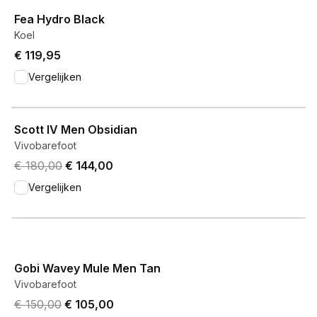
View product
Fea Hydro Black
Koel
€ 119,95
Vergelijken
View product
Scott IV Men Obsidian
Vivobarefoot
Original price was € 180,00.
Current price is € 144,00.
€ 180,00
€ 144,00
Vergelijken
View product
Gobi Wavey Mule Men Tan
Vivobarefoot
Original price was € 150,00.
Current price is € 105,00.
€ 150,00
€ 105,00