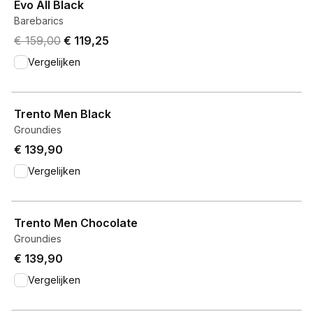
Evo All Black
Barebarics
Original price was € 159,00.
Current price is € 119,25.
€ 159,00
€ 119,25
Vergelijken
View product
Trento Men Black
Groundies
€ 139,90
Vergelijken
View product
Trento Men Chocolate
Groundies
€ 139,90
Vergelijken