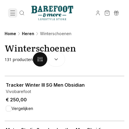
Home
Heren
Winterschoenen
Winterschoenen
SORTEREN OP:
(
optioneel
)
131 producten
View product
Tracker Winter III SG Men Obsidian
Vivobarefoot
€ 250,00
Vergelijken
View product