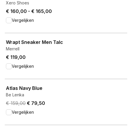
Xero Shoes
Price from € 160,00 to € 165,00.
€ 160,00
-
€ 165,00
Vergelijken
View product
Wrapt Sneaker Men Talc
Merrell
€ 119,00
Vergelijken
View product
Atlas Navy Blue
Be Lenka
Original price was € 159,00.
Current price is € 79,50.
€ 159,00
€ 79,50
Vergelijken
View product