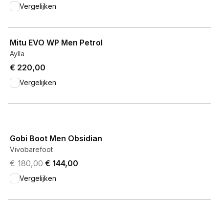
Vergelijken
View product
Mitu EVO WP Men Petrol
Aylla
€ 220,00
Vergelijken
View product
Gobi Boot Men Obsidian
Vivobarefoot
Original price was € 180,00.
Current price is € 144,00.
€ 180,00
€ 144,00
Vergelijken
View product