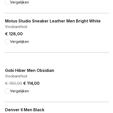
Vergelijken
View product
Motus Studio Sneaker Leather Men Bright White
Vivobarefoot
€ 128,00
Vergelijken
View product
Gobi Hiber Men Obsidian
Vivobarefoot
Original price was € 190,00.
Current price is € 114,00.
€ 190,00
€ 114,00
Vergelijken
View product
Denver II Men Black