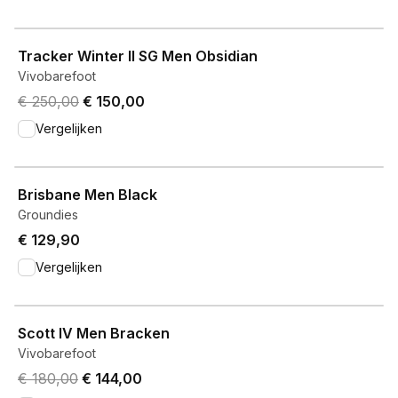
View product
Tracker Winter II SG Men Obsidian
Vivobarefoot
Original price was € 250,00.
Current price is € 150,00.
€ 250,00
€ 150,00
Vergelijken
View product
Brisbane Men Black
Groundies
€ 129,90
Vergelijken
View product
Scott IV Men Bracken
Vivobarefoot
Original price was € 180,00.
Current price is € 144,00.
€ 180,00
€ 144,00