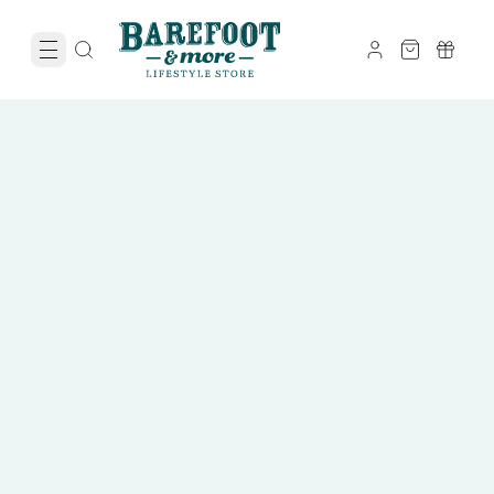
Zomervakantie Sale
tot 50% korting
Op heel veel sandalen, instappers en zomerschoenen.
Shop nu met korting
Zie actievoorwaarden