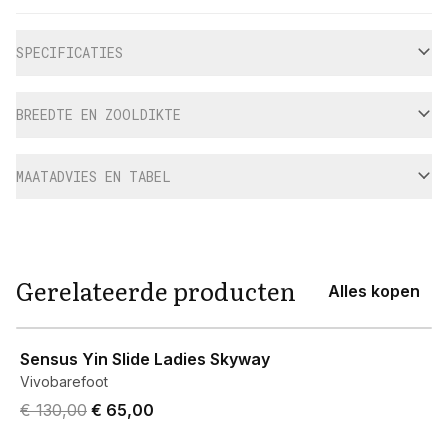
Aanvullende informatie
SPECIFICATIES
BREEDTE EN ZOOLDIKTE
MAATADVIES EN TABEL
Gerelateerde producten
Alles kopen
View product
Sensus Yin Slide Ladies Skyway
Vivobarefoot
Original price was € 130,00.
Current price is € 65,00.
€ 130,00
€ 65,00