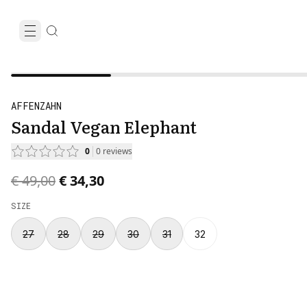
AFFENZAHN
Sandal Vegan Elephant
0
0
reviews
Original price was € 49,00.
Current price is € 34,30.
€ 49,00
€ 34,30
SIZE
27
28
29
30
31
32