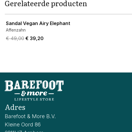
Gerelateerde producten
View product
Sandal Vegan Airy Elephant
Affenzahn
Original price was € 49,00.
Current price is € 39,20.
€ 49,00
€ 39,20
Adres
Barefoot & More B.V.
Kleine Oord 86