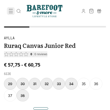
AYLLA
Ruraq Canvas Junior Red
0
0
reviews
Price from € 57,75 to € 60,75.
€ 57,75
-
€ 60,75
SIZE
29
30
31
32
33
34
35
36
37
38