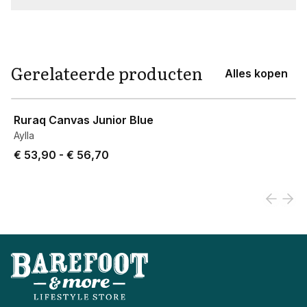
Gerelateerde producten
Alles kopen
View product
Ruraq Canvas Junior Blue
Aylla
Price from € 53,90 to € 56,70.
€ 53,90
-
€ 56,70