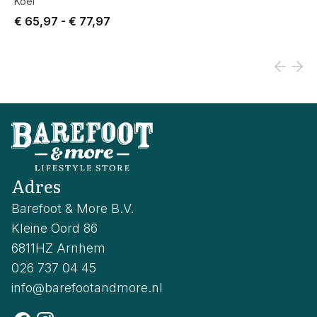
Koel
Price from € 65,97 to € 77,97.
€ 65,97
-
€ 77,97
Adres
Barefoot & More B.V.
Kleine Oord 86
6811HZ Arnhem
026 737 04 45
info@barefootandmore.nl