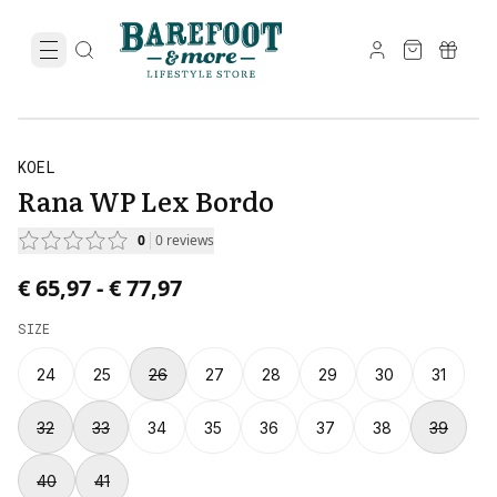
KOEL
Rana WP Lex Bordo
0
0
reviews
Price from € 65,97 to € 77,97.
€ 65,97
-
€ 77,97
SIZE
24
25
26
27
28
29
30
31
32
33
34
35
36
37
38
39
40
41