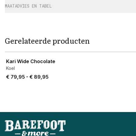
MAATADVIES EN TABEL
Gerelateerde producten
View product
Kari Wide Chocolate
Koel
Price from € 79,95 to € 89,95.
€ 79,95
-
€ 89,95