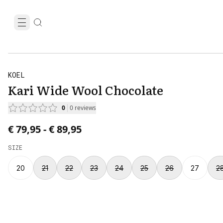
KOEL
Kari Wide Wool Chocolate
0
0
reviews
Price from € 79,95 to € 89,95.
€ 79,95
-
€ 89,95
SIZE
20
21
22
23
24
25
26
27
2