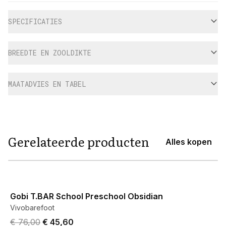
Aanvullende informatie
SPECIFICATIES
BREEDTE EN ZOOLDIKTE
MAATADVIES EN TABEL
Gerelateerde producten
Alles kopen
View product
Gobi T.BAR School Preschool Obsidian
Vivobarefoot
Original price was € 76,00.
Current price is € 45,60.
€ 76,00
€ 45,60