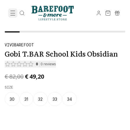
VIVOBAREFOOT
Gobi T.BAR School Kids Obsidian
0
0
reviews
Original price was € 82,00.
Current price is € 49,20.
€ 82,00
€ 49,20
SIZE
30
31
32
33
34