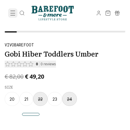
VIVOBAREFOOT
Gobi Hiber Toddlers Umber
0
0
reviews
Original price was € 82,00.
Current price is € 49,20.
€ 82,00
€ 49,20
SIZE
20
21
22
23
24