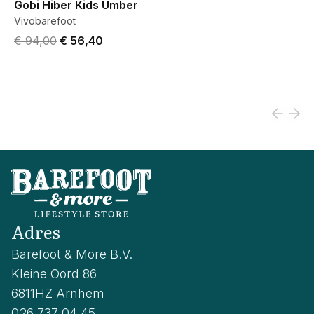
Gobi Hiber Kids Umber
Vivobarefoot
Original price was € 94,00.
Current price is € 56,40.
€ 94,00
€ 56,40
Adres
Barefoot & More B.V.
Kleine Oord 86
6811HZ Arnhem
026 737 04 45