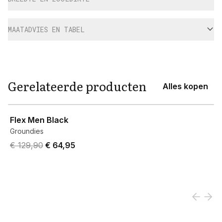
MAATADVIES EN TABEL
Gerelateerde producten
Alles kopen
View product
Flex Men Black
Groundies
Original price was € 129,90.
Current price is € 64,95.
€ 129,90
€ 64,95