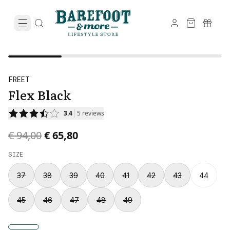
FREET
Flex Black
3.4
5
reviews
Original price was € 94,00.
Current price is € 65,80.
€ 94,00
€ 65,80
SIZE
37
38
39
40
41
42
43
44
45
46
47
48
49