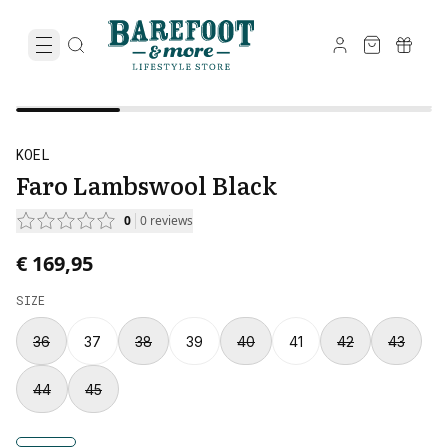
KOEL
Faro Lambswool Black
0
0
reviews
€ 169,95
SIZE
36
37
38
39
40
41
42
43
44
45