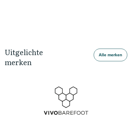
Dames
H
View product
Vi
Uitgelichte 
Alle merken
merken