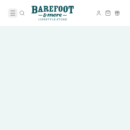
Zomervakantie Sale
tot 50% korting
Op heel veel sandalen, instappers en zomerschoenen.
Shop nu met korting
Zie actievoorwaarden