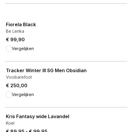
View product
Fiorela Black
Be Lenka
€ 99,90
Vergelijken
View product
Tracker Winter III SG Men Obsidian
Vivobarefoot
€ 250,00
Vergelijken
View product
Kris Fantasy wide Lavandel
Koel
Price from € 89,95 to € 99,95.
€ 89,95
-
€ 99,95