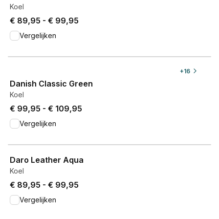
Koel
Price from € 89,95 to € 99,95.
€ 89,95
-
€ 99,95
Vergelijken
View product
+
16
Danish Classic Green
Koel
Price from € 99,95 to € 109,95.
€ 99,95
-
€ 109,95
Vergelijken
View product
Daro Leather Aqua
Koel
Price from € 89,95 to € 99,95.
€ 89,95
-
€ 99,95
Vergelijken