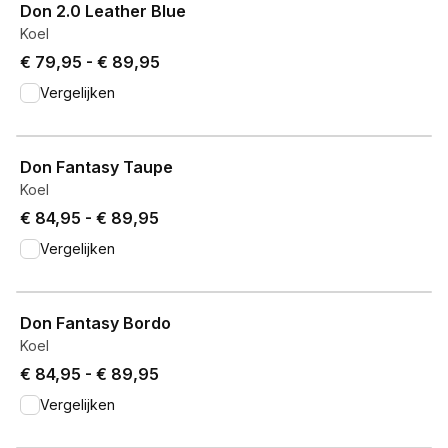
Don 2.0 Leather Blue
Koel
Price from € 79,95 to € 89,95.
€ 79,95
-
€ 89,95
Vergelijken
View product
Don Fantasy Taupe
Koel
Price from € 84,95 to € 89,95.
€ 84,95
-
€ 89,95
Vergelijken
View product
Don Fantasy Bordo
Koel
Price from € 84,95 to € 89,95.
€ 84,95
-
€ 89,95
Vergelijken