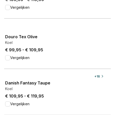
Vergelijken
View product
Douro Tex Olive
Koel
Price from € 99,95 to € 109,95.
€ 99,95
-
€ 109,95
Vergelijken
View product
+
16
Danish Fantasy Taupe
Koel
Price from € 109,95 to € 119,95.
€ 109,95
-
€ 119,95
Vergelijken