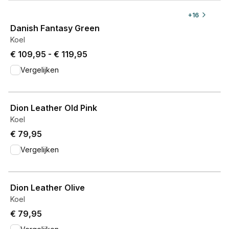
View product
+
16
Danish Fantasy Green
Koel
Price from € 109,95 to € 119,95.
€ 109,95
-
€ 119,95
Vergelijken
View product
Dion Leather Old Pink
Koel
€ 79,95
Vergelijken
View product
Dion Leather Olive
Koel
€ 79,95