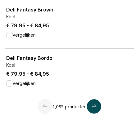
View product
Deli Fantasy Brown
Koel
Price from € 79,95 to € 84,95.
€ 79,95
-
€ 84,95
Vergelijken
View product
Deli Fantasy Bordo
Koel
Price from € 79,95 to € 84,95.
€ 79,95
-
€ 84,95
Vergelijken
1,085 producten