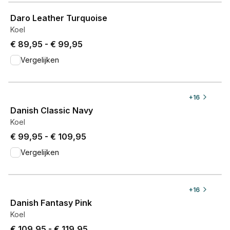
View product
Daro Leather Turquoise
Koel
Price from € 89,95 to € 99,95.
€ 89,95
-
€ 99,95
Vergelijken
View product
+
16
Danish Classic Navy
Koel
Price from € 99,95 to € 109,95.
€ 99,95
-
€ 109,95
Vergelijken
View product
+
16
Danish Fantasy Pink
Koel
Price from € 109,95 to € 119,95.
€ 109,95
-
€ 119,95