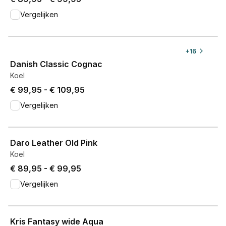
Vergelijken
View product
+
16
Danish Classic Cognac
Koel
Price from € 99,95 to € 109,95.
€ 99,95
-
€ 109,95
Vergelijken
View product
Daro Leather Old Pink
Koel
Price from € 89,95 to € 99,95.
€ 89,95
-
€ 99,95
Vergelijken
View product
Kris Fantasy wide Aqua