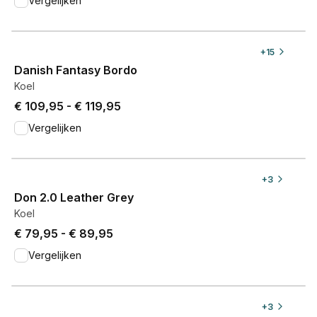
Vergelijken
View product
+
15
Danish Fantasy Bordo
Koel
Price from € 109,95 to € 119,95.
€ 109,95
-
€ 119,95
Vergelijken
View product
+
3
Don 2.0 Leather Grey
Koel
Price from € 79,95 to € 89,95.
€ 79,95
-
€ 89,95
Vergelijken
View product
+
3