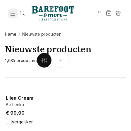
Home
Nieuwste producten
Nieuwste producten
SORTEREN OP:
(
optioneel
)
1,085 producten
View product
Lilea Cream
Be Lenka
€ 99,90
Vergelijken