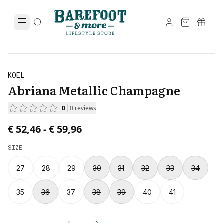
KOEL
Abriana Metallic Champagne
0
0
reviews
Price from € 52,46 to € 59,96.
€ 52,46
-
€ 59,96
SIZE
27
28
29
30
31
32
33
34
35
36
37
38
39
40
41