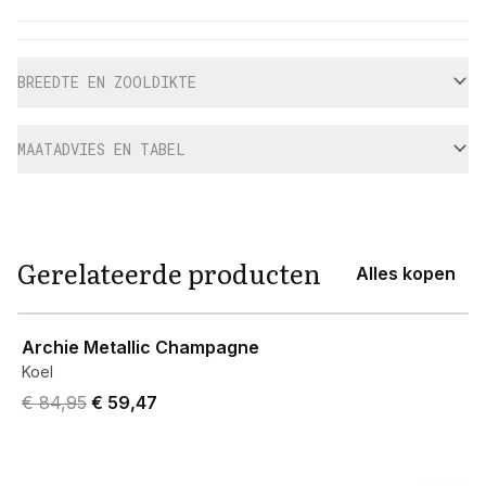
Aanvullende informatie
BREEDTE EN ZOOLDIKTE
MAATADVIES EN TABEL
Gerelateerde producten
Alles kopen
View product
Archie Metallic Champagne
Koel
Original price was € 84,95.
Current price is € 59,47.
€ 84,95
€ 59,47