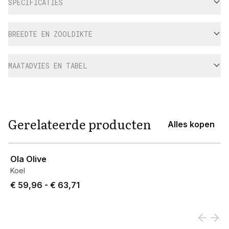
SPECIFICATIES
BREEDTE EN ZOOLDIKTE
MAATADVIES EN TABEL
Gerelateerde producten
Alles kopen
View product
Ola Olive
Koel
Price from € 59,96 to € 63,71.
€ 59,96
-
€ 63,71