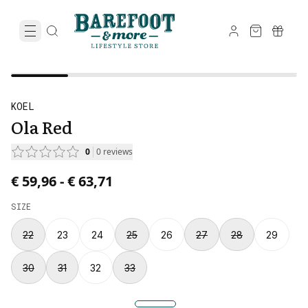
KOEL
Ola Red
0
0
reviews
Price from € 59,96 to € 63,71.
€ 59,96
-
€ 63,71
SIZE
22
23
24
25
26
27
28
29
30
31
32
33