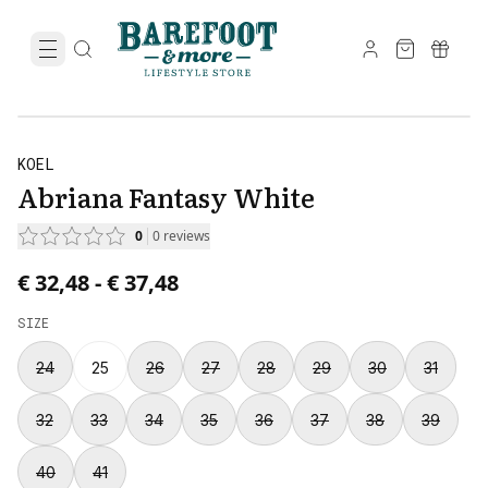
KOEL
Abriana Fantasy White
0
0
reviews
Price from € 32,48 to € 37,48.
€ 32,48
-
€ 37,48
SIZE
24
25
26
27
28
29
30
31
32
33
34
35
36
37
38
39
40
41