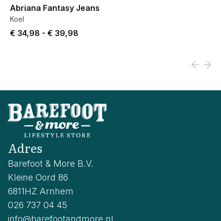
Abriana Fantasy Jeans
Koel
Price from € 34,98 to € 39,98.
€ 34,98
-
€ 39,98
Adres
Barefoot & More B.V.
Kleine Oord 86
6811HZ Arnhem
026 737 04 45
info@barefootandmore.nl