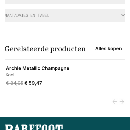
MAATADVIES EN TABEL
Gerelateerde producten
Alles kopen
View product
Archie Metallic Champagne
Koel
Original price was € 84,95.
Current price is € 59,47.
€ 84,95
€ 59,47