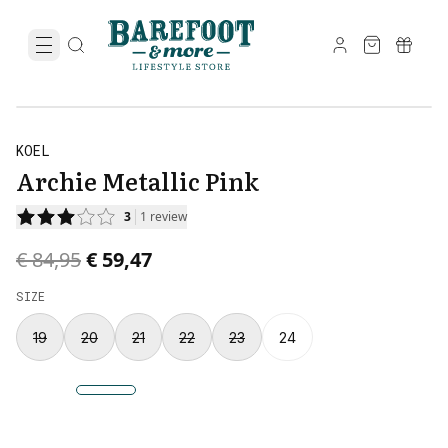
KOEL
Archie Metallic Pink
3
1
review
Original price was € 84,95.
Current price is € 59,47.
€ 84,95
€ 59,47
SIZE
19
20
21
22
23
24