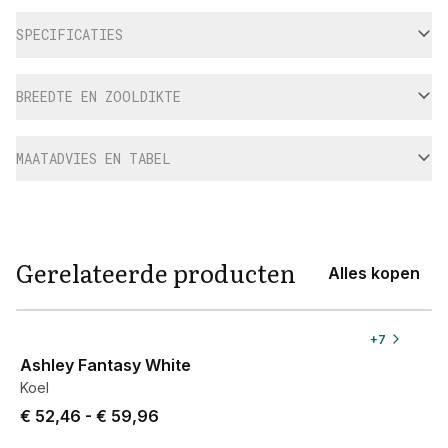
Aanvullende informatie
SPECIFICATIES
BREEDTE EN ZOOLDIKTE
MAATADVIES EN TABEL
Gerelateerde producten
Alles kopen
View product
+
7
Ashley Fantasy White
Koel
Price from € 52,46 to € 59,96.
€ 52,46
-
€ 59,96