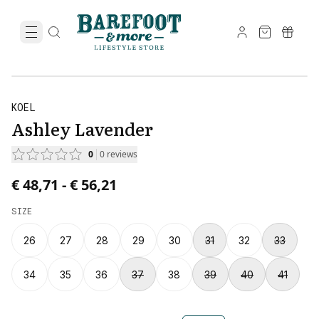
KOEL
Ashley Lavender
0
0
reviews
Price from € 48,71 to € 56,21.
€ 48,71
-
€ 56,21
SIZE
26
27
28
29
30
31
32
33
34
35
36
37
38
39
40
41