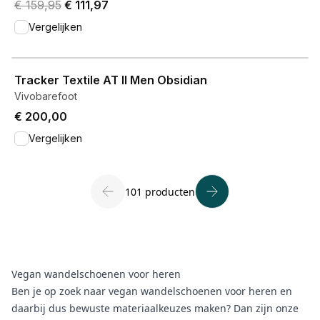
Original price was € 159,95.
Current price is € 111,97.
€ 159,95
€ 111,97
Vergelijken
View product
Tracker Textile AT II Men Obsidian
Vivobarefoot
€ 200,00
Vergelijken
101 producten
Vegan wandelschoenen voor heren
Ben je op zoek naar vegan wandelschoenen voor heren en
daarbij dus bewuste materiaalkeuzes maken? Dan zijn onze