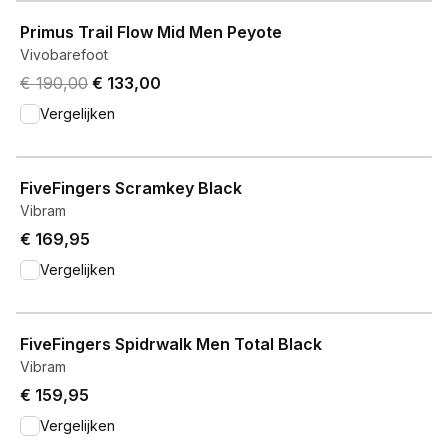
View product
Primus Trail Flow Mid Men Peyote
Vivobarefoot
Original price was € 190,00.
Current price is € 133,00.
€ 190,00
€ 133,00
Vergelijken
View product
FiveFingers Scramkey Black
Vibram
€ 169,95
Vergelijken
View product
FiveFingers Spidrwalk Men Total Black
Vibram
€ 159,95
Vergelijken