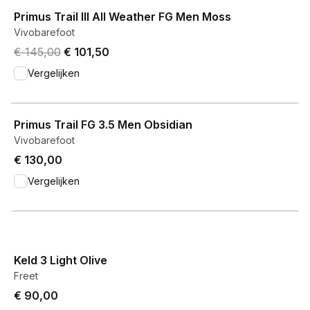
View product
Primus Trail III All Weather FG Men Moss
Vivobarefoot
Original price was € 145,00.
Current price is € 101,50.
€ 145,00
€ 101,50
Vergelijken
View product
Primus Trail FG 3.5 Men Obsidian
Vivobarefoot
€ 130,00
Vergelijken
View product
Keld 3 Light Olive
Freet
€ 90,00