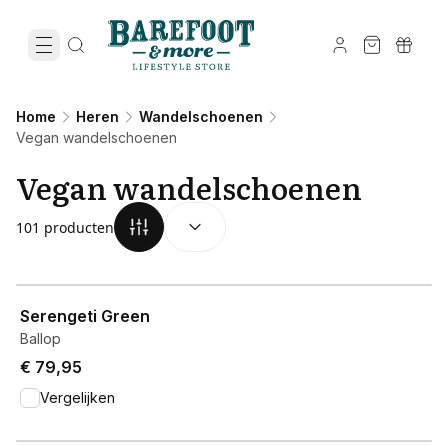
Home
Heren
Wandelschoenen
Vegan wandelschoenen
Vegan wandelschoenen
SORTEREN OP:
(
optioneel
)
101 producten
View product
Serengeti Green
Ballop
€ 79,95
Vergelijken