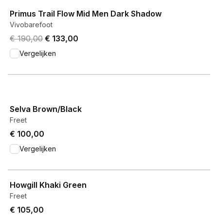
View product
Primus Trail Flow Mid Men Dark Shadow
Vivobarefoot
Original price was € 190,00.
Current price is € 133,00.
€ 190,00
€ 133,00
Vergelijken
View product
Selva Brown/Black
Freet
€ 100,00
Vergelijken
View product
Howgill Khaki Green
Freet
€ 105,00