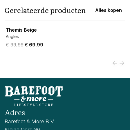
Gerelateerde producten
Alles kopen
View product
Themis Beige
Angles
Original price was € 99,99.
Current price is € 69,99.
€ 99,99
€ 69,99
Adres
Barefoot & More B.V.
Kleine Oord 86