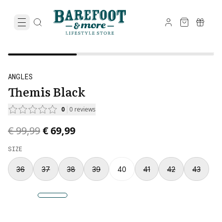
ANGLES
Themis Black
0
0
reviews
Original price was € 99,99.
Current price is € 69,99.
€ 99,99
€ 69,99
SIZE
36
37
38
39
40
41
42
43