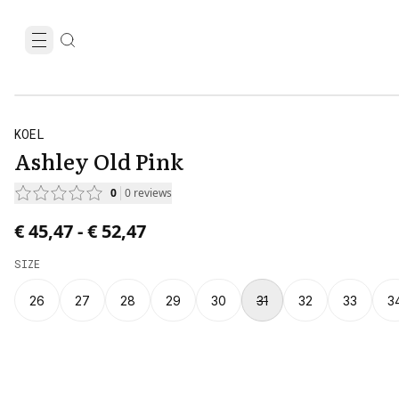
KOEL
Ashley Old Pink
0
0
reviews
Price from € 45,47 to € 52,47.
€ 45,47
-
€ 52,47
SIZE
26
27
28
29
30
31
32
33
3