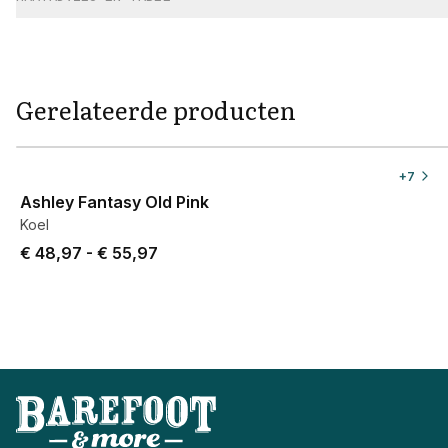
Gerelateerde producten
View product
+
7
Ashley Fantasy Old Pink
Koel
Price from € 48,97 to € 55,97.
€ 48,97
-
€ 55,97