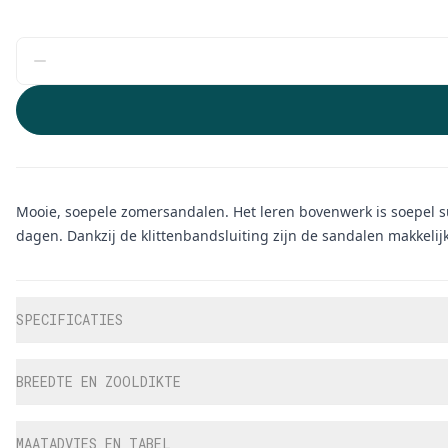
Mooie, soepele zomersandalen. Het leren bovenwerk is soepel suè
dagen. Dankzij de klittenbandsluiting zijn de sandalen makkelijk
Aanvullende informatie
SPECIFICATIES
BREEDTE EN ZOOLDIKTE
MAATADVIES EN TABEL