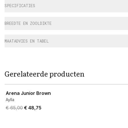
SPECIFICATIES
BREEDTE EN ZOOLDIKTE
MAATADVIES EN TABEL
Gerelateerde producten
View product
Arena Junior Brown
Aylla
Original price was € 65,00.
Current price is € 48,75.
€ 65,00
€ 48,75