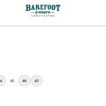
4
45
46
47