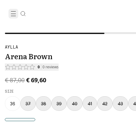
AYLLA
Arena Brown
0
0
reviews
Original price was € 87,00.
Current price is € 69,60.
€ 87,00
€ 69,60
SIZE
36
37
38
39
40
41
42
43
4