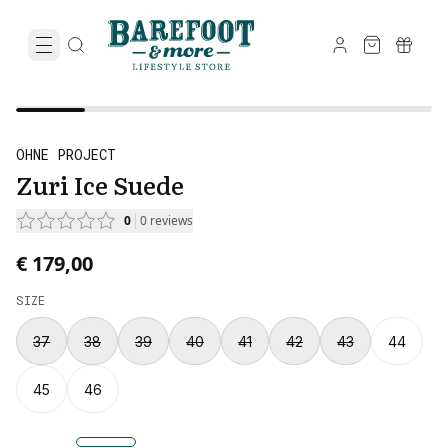
OHNE PROJECT
Zuri Ice Suede
0
0
reviews
€ 179,00
SIZE
37
38
39
40
41
42
43
44
45
46