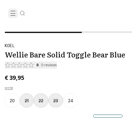
KOEL
Wellie Bare Solid Toggle Bear Blue
0
0
reviews
€ 39,95
SIZE
20
21
22
23
24