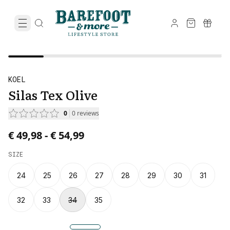
KOEL
Silas Tex Olive
0
0
reviews
Price from € 49,98 to € 54,99.
€ 49,98
-
€ 54,99
SIZE
24
25
26
27
28
29
30
31
32
33
34
35