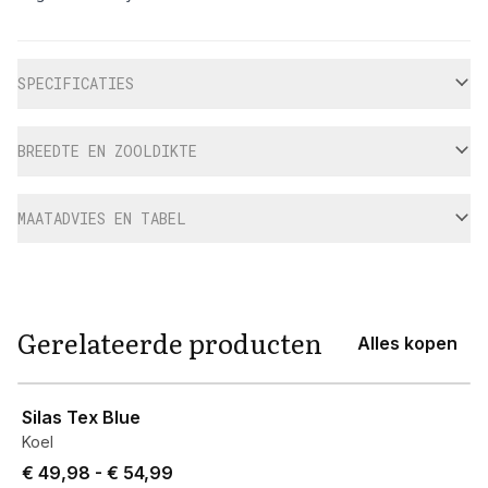
Aanvullende informatie
SPECIFICATIES
BREEDTE EN ZOOLDIKTE
MAATADVIES EN TABEL
Gerelateerde producten
Alles kopen
View product
Silas Tex Blue
Koel
Price from € 49,98 to € 54,99.
€ 49,98
-
€ 54,99