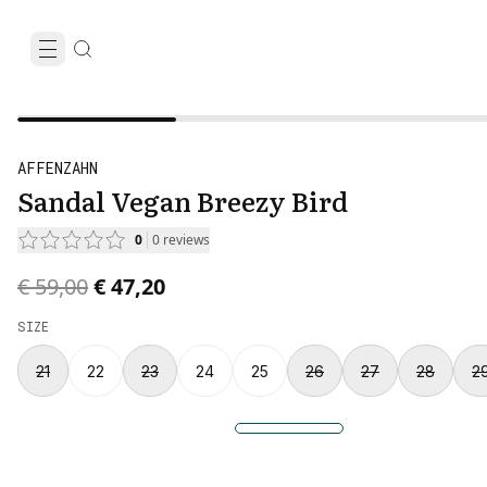
AFFENZAHN
Sandal Vegan Breezy Bird
0
0
reviews
Original price was € 59,00.
Current price is € 47,20.
€ 59,00
€ 47,20
SIZE
21
22
23
24
25
26
27
28
2