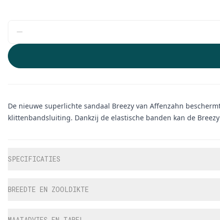
De nieuwe superlichte sandaal Breezy van Affenzahn beschermt ti
klittenbandsluiting. Dankzij de elastische banden kan de Breez
Aanvullende informatie
SPECIFICATIES
BREEDTE EN ZOOLDIKTE
MAATADVIES EN TABEL