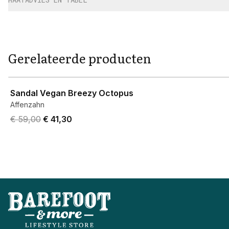
Gerelateerde producten
View product
Sandal Vegan Breezy Octopus
Affenzahn
Original price was € 59,00.
Current price is € 41,30.
€ 59,00
€ 41,30