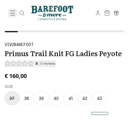
VIVOBAREFOOT
Primus Trail Knit FG Ladies Peyote
0
0
reviews
€ 160,00
SIZE
37
38
39
40
41
42
43