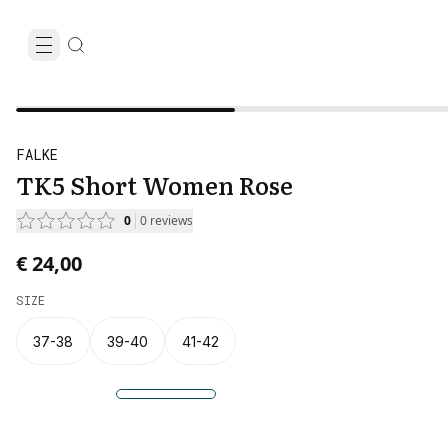
FALKE
TK5 Short Women Rose
0
0
reviews
€ 24,00
SIZE
37-38
39-40
41-42