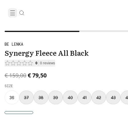
BE LENKA
Synergy Fleece All Black
0
0
reviews
Original price was € 159,00.
Current price is € 79,50.
€ 159,00
€ 79,50
SIZE
36
37
38
39
40
41
42
43
4