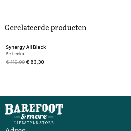
Gerelateerde producten
View product
Synergy All Black
Be Lenka
Original price was € 119,00.
Current price is € 83,30.
€ 119,00
€ 83,30
Adres