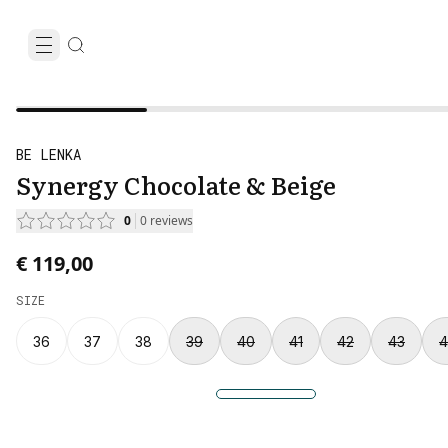
BE LENKA
Synergy Chocolate & Beige
0
0
reviews
€ 119,00
SIZE
36
37
38
39
40
41
42
43
4