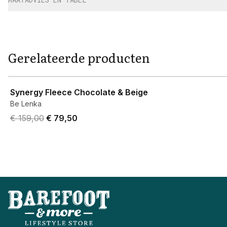
Gerelateerde producten
View product
Synergy Fleece Chocolate & Beige
Be Lenka
Original price was € 159,00.
Current price is € 79,50.
€ 159,00
€ 79,50