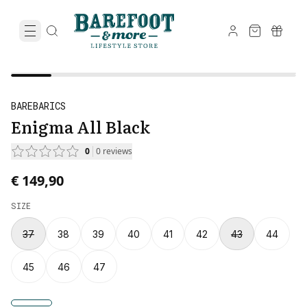
BAREBARICS
Enigma All Black
0
0
reviews
€ 149,90
SIZE
37
38
39
40
41
42
43
44
45
46
47