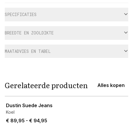
Aanvullende informatie
SPECIFICATIES
BREEDTE EN ZOOLDIKTE
MAATADVIES EN TABEL
Gerelateerde producten
Alles kopen
View product
Dustin Suede Jeans
Koel
Price from € 89,95 to € 94,95.
€ 89,95
-
€ 94,95