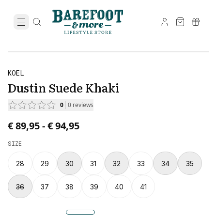
KOEL
Dustin Suede Khaki
0
0
reviews
Price from € 89,95 to € 94,95.
€ 89,95
-
€ 94,95
SIZE
28
29
30
31
32
33
34
35
36
37
38
39
40
41