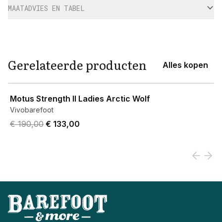
MAATADVIES EN TABEL
Gerelateerde producten
Alles kopen
View product
Motus Strength II Ladies Arctic Wolf
Vivobarefoot
Original price was € 190,00.
Current price is € 133,00.
€ 190,00
€ 133,00