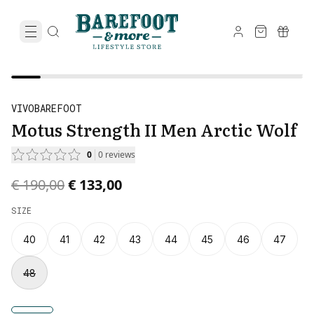
VIVOBAREFOOT
Motus Strength II Men Arctic Wolf
0
0
reviews
Original price was € 190,00.
Current price is € 133,00.
€ 190,00
€ 133,00
SIZE
40
41
42
43
44
45
46
47
48