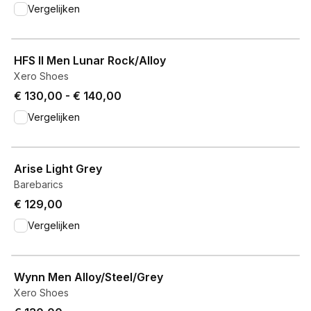
Vergelijken
View product
HFS II Men Lunar Rock/Alloy
Xero Shoes
Price from € 130,00 to € 140,00.
€ 130,00
-
€ 140,00
Vergelijken
View product
Arise Light Grey
Barebarics
€ 129,00
Vergelijken
View product
Wynn Men Alloy/Steel/Grey
Xero Shoes