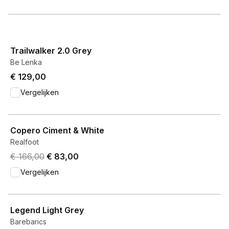
View product
Trailwalker 2.0 Grey
Be Lenka
€ 129,00
Vergelijken
View product
Copero Ciment & White
Realfoot
Original price was € 166,00.
Current price is € 83,00.
€ 166,00
€ 83,00
Vergelijken
View product
Legend Light Grey
Barebarics