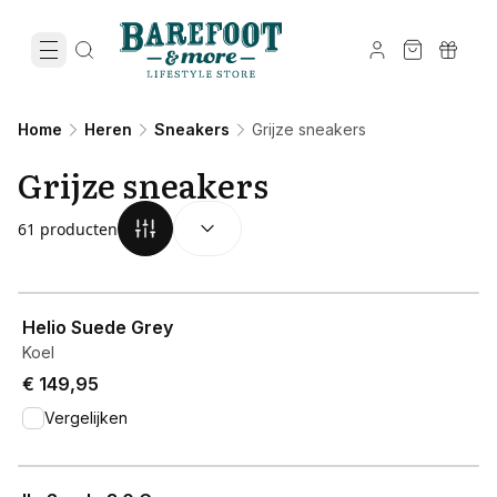
Home
Heren
Sneakers
Grijze sneakers
Grijze sneakers
SORTEREN OP:
(
optioneel
)
61 producten
View product
Helio Suede Grey
Koel
€ 149,95
Vergelijken
View product