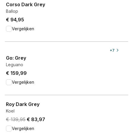
Corso Dark Grey
Ballop
€ 94,95
Vergelijken
View product
+
7
Go: Grey
Leguano
€ 159,99
Vergelijken
View product
Roy Dark Grey
Koel
Original price was € 139,95.
Current price is € 83,97.
€ 139,95
€ 83,97
Vergelijken