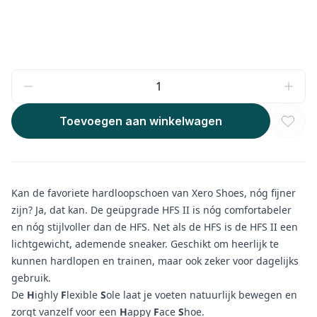
Toevoegen aan winkelwagen
Kan de favoriete hardloopschoen van Xero Shoes, nóg fijner
zijn? Ja, dat kan. De geüpgrade HFS II is nóg comfortabeler
en nóg stijlvoller dan de HFS. Net als de HFS is de HFS II een
lichtgewicht, ademende sneaker. Geschikt om heerlijk te
kunnen hardlopen en trainen, maar ook zeker voor dagelijks
gebruik.
De
H
ighly
F
lexible
S
ole laat je voeten natuurlijk bewegen en
zorgt vanzelf voor een
H
appy
F
ace
S
hoe.