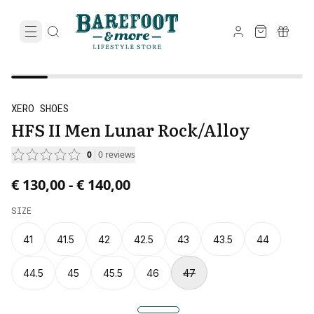
XERO SHOES
HFS II Men Lunar Rock/Alloy
0
0
reviews
Price from € 130,00 to € 140,00.
€ 130,00
-
€ 140,00
SIZE
41
41.5
42
42.5
43
43.5
44
44.5
45
45.5
46
47