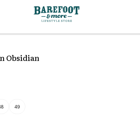
n Obsidian
48
49