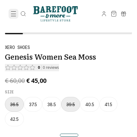
XERO SHOES
Genesis Women Sea Moss
0
0
reviews
Original price was € 60,00.
Current price is € 45,00.
€ 60,00
€ 45,00
SIZE
36.5
37.5
38.5
39.5
40.5
41.5
42.5