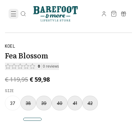
KOEL
Fea Blossom
0
0
reviews
Original price was € 119,95.
Current price is € 59,98.
€ 119,95
€ 59,98
SIZE
37
38
39
40
41
42