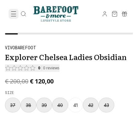
VIVOBAREFOOT
Explorer Chelsea Ladies Obsidian
0
0
reviews
Original price was € 200,00.
Current price is € 120,00.
€ 200,00
€ 120,00
SIZE
37
38
39
40
41
42
43