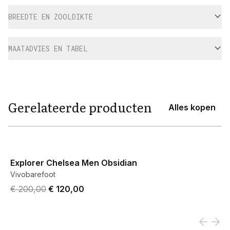
BREEDTE EN ZOOLDIKTE
MAATADVIES EN TABEL
Gerelateerde producten
Alles kopen
View product
Explorer Chelsea Men Obsidian
Vivobarefoot
Original price was € 200,00.
Current price is € 120,00.
€ 200,00
€ 120,00