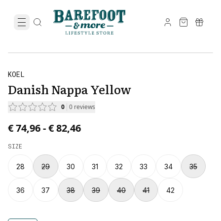
KOEL
Danish Nappa Yellow
0
0
reviews
Price from € 74,96 to € 82,46.
€ 74,96
-
€ 82,46
SIZE
28
29
30
31
32
33
34
35
36
37
38
39
40
41
42