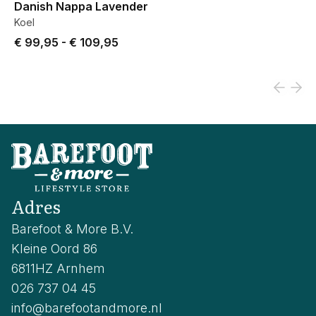
Danish Nappa Lavender
Koel
Price from € 99,95 to € 109,95.
€ 99,95
-
€ 109,95
Adres
Barefoot & More B.V.
Kleine Oord 86
6811HZ Arnhem
026 737 04 45
info@barefootandmore.nl