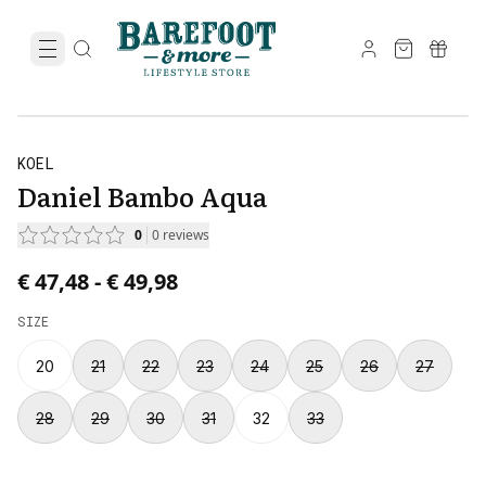
KOEL
Daniel Bambo Aqua
0
0
reviews
Price from € 47,48 to € 49,98.
€ 47,48
-
€ 49,98
SIZE
20
21
22
23
24
25
26
27
28
29
30
31
32
33