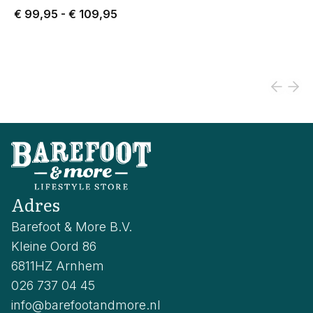
Price from € 99,95 to € 109,95.
€ 99,95
-
€ 109,95
Adres
Barefoot & More B.V.
Kleine Oord 86
6811HZ Arnhem
026 737 04 45
info@barefootandmore.nl