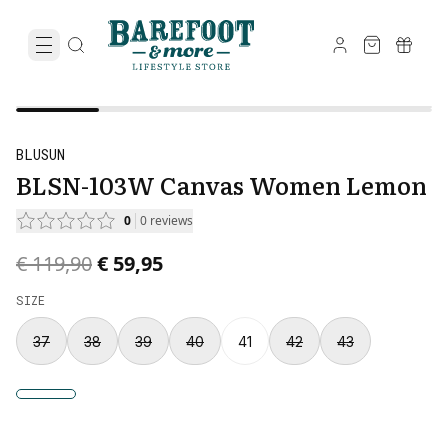
BLUSUN
BLSN-103W Canvas Women Lemon
0
0
reviews
Original price was € 119,90.
Current price is € 59,95.
€ 119,90
€ 59,95
SIZE
37
38
39
40
41
42
43