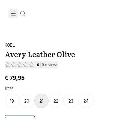
KOEL
Avery Leather Olive
0
0
reviews
€ 79,95
SIZE
19
20
21
22
23
24