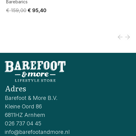
Barebarics
Original price was € 159,00.
Current price is € 95,40.
€ 159,00
€ 95,40
Adres
Barefoot & More B.V.
Kleine Oord 86
6811HZ Arnhem
026 737 04 45
info@barefootandmore.nl