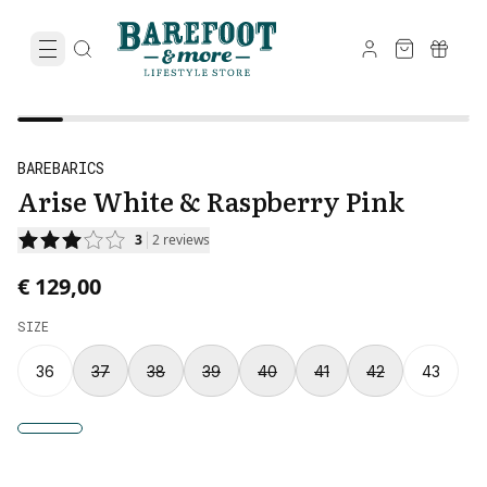
BAREBARICS
Arise White & Raspberry Pink
3
2
reviews
€ 129,00
SIZE
36
37
38
39
40
41
42
43