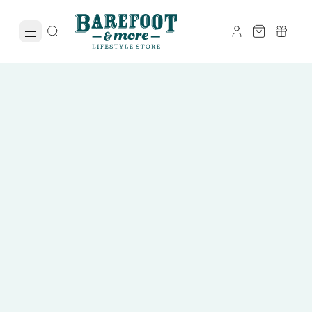
Zomervakantie Sale
tot 50% korting
Op heel veel sandalen, instappers en zomerschoenen.
Shop nu met korting
Zie actievoorwaarden