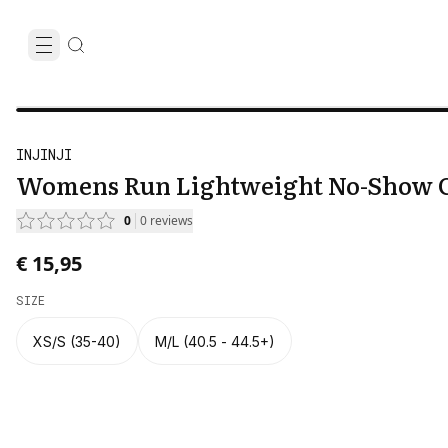
INJINJI
Womens Run Lightweight No-Show
0
0
reviews
€ 15,95
SIZE
XS/S (35-40)
M/L (40.5 - 44.5+)