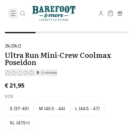
INJINJI
Ultra Run Mini-Crew Coolmax
Poseidon
0
0
reviews
€ 21,95
SIZE
S (37-40)
M (40.5 - 44)
L (44.5 - 47)
XL (47.5+)