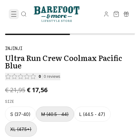
INJINJI
Ultra Run Crew Coolmax Pacific
Blue
0
0
reviews
Original price was € 21,95.
Current price is € 17,56.
€ 21,95
€ 17,56
SIZE
S (37-40)
M (40.5 - 44)
L (44.5 - 47)
XL (47.5+)