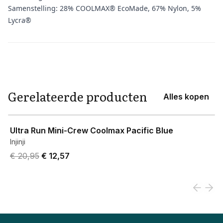
Samenstelling: 28% COOLMAX® EcoMade, 67% Nylon, 5%
Lycra®
Aanvullende informatie
Gerelateerde producten
Alles kopen
View product
Ultra Run Mini-Crew Coolmax Pacific Blue
Injinji
Original price was € 20,95.
Current price is € 12,57.
€ 20,95
€ 12,57