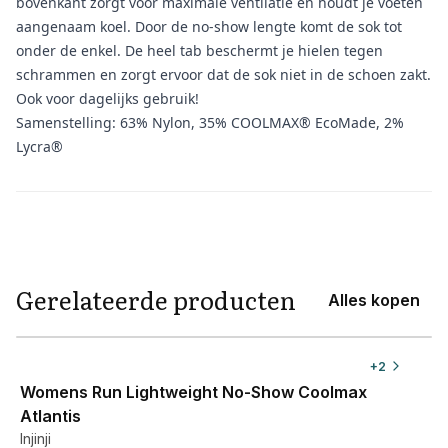
bovenkant zorgt voor maximale ventilatie en houdt je voeten
aangenaam koel. Door de no-show lengte komt de sok tot
onder de enkel. De heel tab beschermt je hielen tegen
schrammen en zorgt ervoor dat de sok niet in de schoen zakt.
Ook voor dagelijks gebruik!
Samenstelling: 63% Nylon, 35% COOLMAX® EcoMade, 2%
Lycra®
Aanvullende informatie
Gerelateerde producten
Alles kopen
View product
+
2
Womens Run Lightweight No-Show Coolmax
Atlantis
Injinji