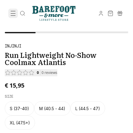
INJINJI
Run Lightweight No-Show
Coolmax Atlantis
0
0
reviews
€ 15,95
SIZE
S (37-40)
M (40.5 - 44)
L (44.5 - 47)
XL (47.5+)